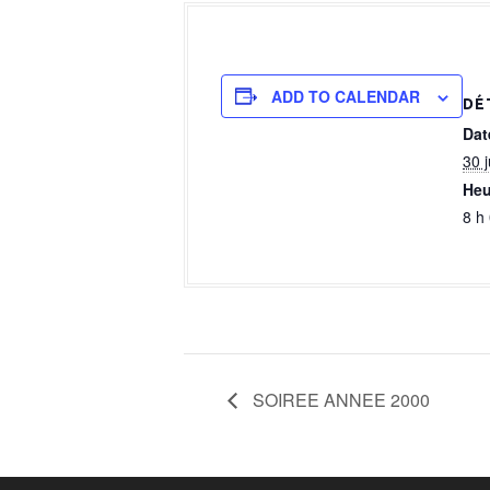
a
l
ADD TO CALENDAR
DÉ
Dat
30 
Heu
8 h
SOIREE ANNEE 2000