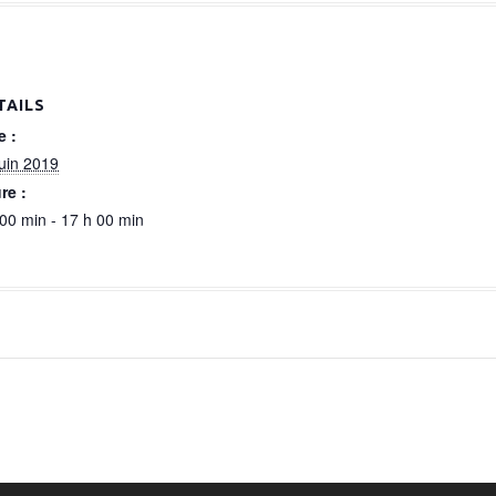
TAILS
e :
juin 2019
re :
 00 min - 17 h 00 min