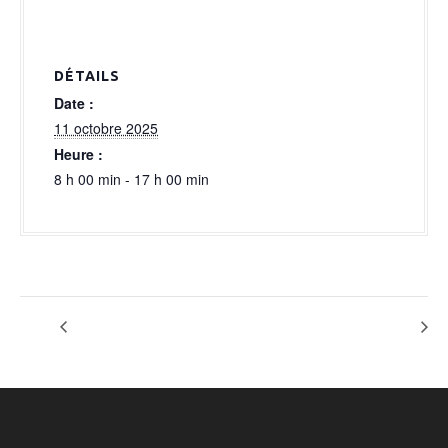
a
l
DÉTAILS
Date :
11 octobre 2025
Heure :
8 h 00 min - 17 h 00 min
OPTION SALON PRIVE
OPTION ACT-EVENTS