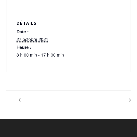
a
l
DÉTAILS
Date :
27 octobre 2021
Heure :
8 h 00 min - 17 h 00 min
OPTION DARIO
OPTION HALLOWEEN