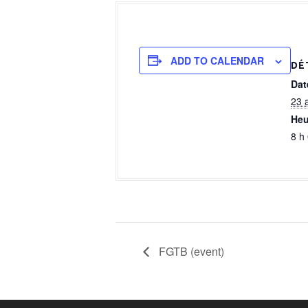
a
l
ADD TO CALENDAR
DÉ
Dat
23 
Heu
8 h
FGTB (event)