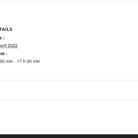
TAILS
e :
avril 2022
re :
 00 min - 17 h 00 min