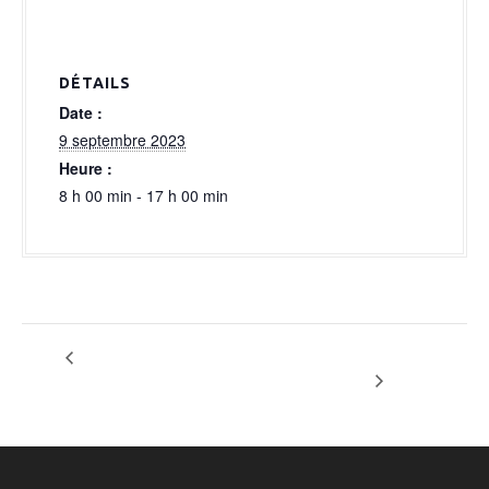
a
l
DÉTAILS
Date :
9 septembre 2023
Heure :
8 h 00 min - 17 h 00 min
Option Province de
OPTION HELMO
CONFERENCE 100 P
Liège/Tourisme