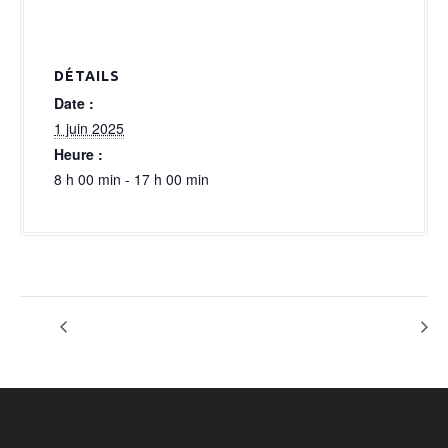
a
l
DÉTAILS
Date :
1 juin 2025
Heure :
8 h 00 min - 17 h 00 min
OPTION CONCERT
OPTION EUPHORIA FESTIVAL