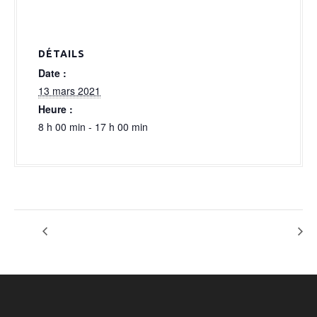
a
l
DÉTAILS
Date :
13 mars 2021
Heure :
8 h 00 min - 17 h 00 min
option brico
option brico