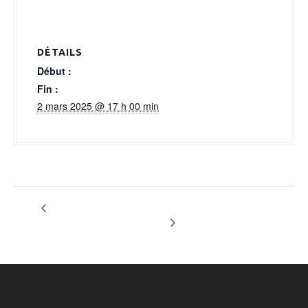
a
l
DÉTAILS
Début :
Fin :
2 mars 2025 @ 17 h 00 min
OPTION GROUPE CO MANA
SOIREE GRANDLINEVISION