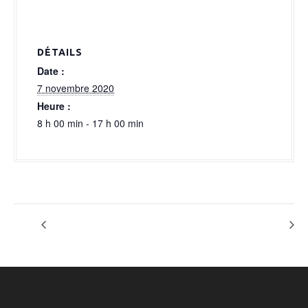
a
l
DÉTAILS
Date :
7 novembre 2020
Heure :
8 h 00 min - 17 h 00 min
Option Footworxx
Option Footworxx