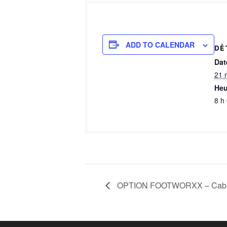
a
l
ADD TO CALENDAR
DÉ
Dat
21 
Heu
8 h
OPTION FOOTWORXX – Cabin