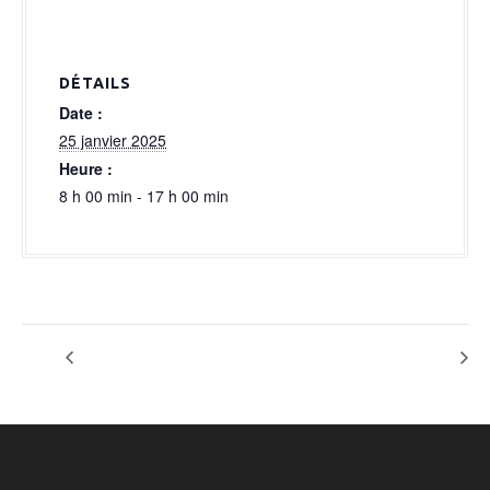
a
l
DÉTAILS
Date :
25 janvier 2025
Heure :
8 h 00 min - 17 h 00 min
OPTION EIFFAGE
SOIREE ELECTRO