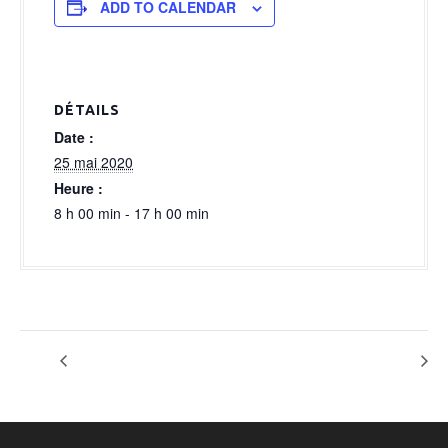
a
ADD TO CALENDAR
l
DÉTAILS
Date :
25 mai 2020
Heure :
8 h 00 min - 17 h 00 min
Option Autosphere
OPTION roadshow Isabel