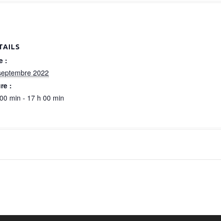
TAILS
e :
septembre 2022
re :
 00 min - 17 h 00 min