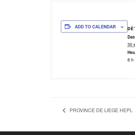
a
l
ADD TO CALENDAR
DÉ
Dat
30 
Heu
8 h
PROVINCE DE LIEGE HEPL