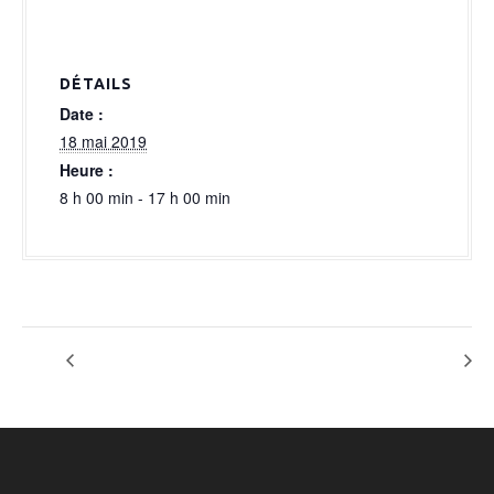
a
l
DÉTAILS
Date :
18 mai 2019
Heure :
8 h 00 min - 17 h 00 min
TOURNOI DE BILLARD
TOURNOI DE BILLARD