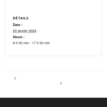
a
l
DÉTAILS
Date :
20 janvier 2024
Heure :
8 h 00 min - 17 h 00 min
OPTION Fastforwardevents
OPTION PTB LIEGE SOUPER