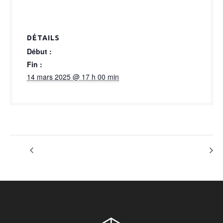
a
l
DÉTAILS
Début :
Fin :
14 mars 2025 @ 17 h 00 min
OPTION MONTAGE CO MANA
OPTION LEVI