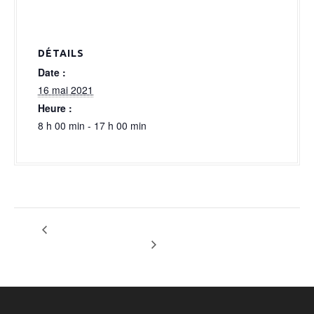
a
l
DÉTAILS
Date :
16 mai 2021
Heure :
8 h 00 min - 17 h 00 min
OPTION VOITURES AMERICAINES
TOURNOI DE BILLARD