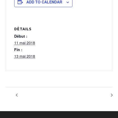
a
ADD TO CALENDAR
l
DÉTAILS
Début :
11 mai 2018
Fin :
13 mai 2018
Montage
Démontage