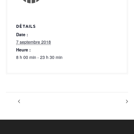
a
l
DÉTAILS
Date :
7 septembre 2018
Heure :
8 h 00 min - 23 h 30 min
CILE (montage)
ICOPAL