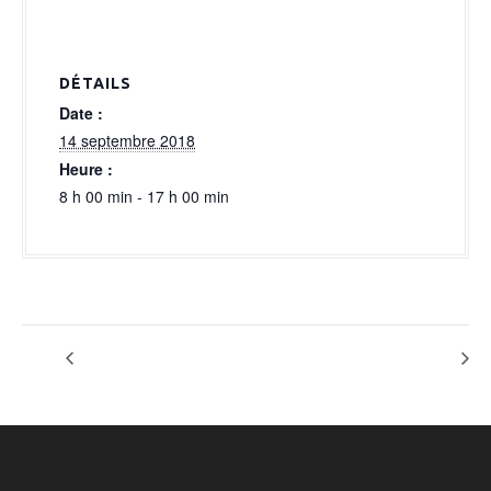
a
l
DÉTAILS
Date :
14 septembre 2018
Heure :
8 h 00 min - 17 h 00 min
CILE
Houben peinture revêtement sols et murs