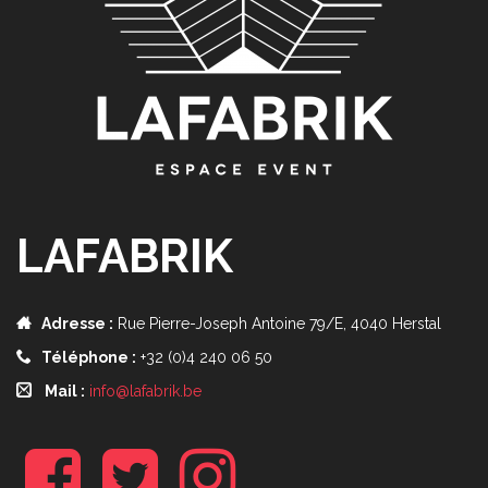
LAFABRIK
Adresse :
Rue Pierre-Joseph Antoine 79/E, 4040 Herstal
Téléphone :
+32 (0)4 240 06 50
Mail :
info@lafabrik.be
f
t
i
b
w
n