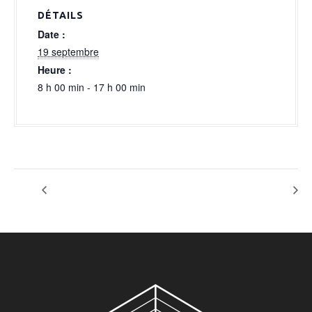
a
DÉTAILS
l
Date :
19 septembre
Heure :
8 h 00 min - 17 h 00 min
option event latino
OPTION NM