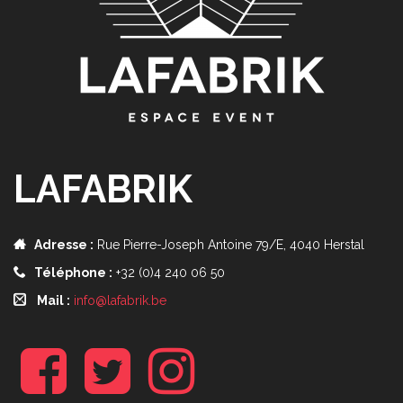
LAFABRIK
Adresse :
Rue Pierre-Joseph Antoine 79/E, 4040 Herstal
Téléphone :
+32 (0)4 240 06 50
Mail :
info@lafabrik.be
f
t
i
b
w
n
s