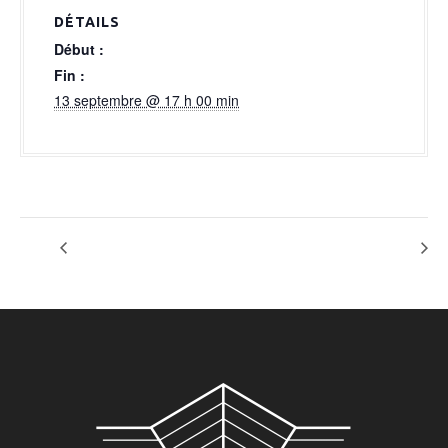
a
DÉTAILS
l
Début :
Fin :
13 septembre @ 17 h 00 min
EVENT GORD
MARIAGE M 400