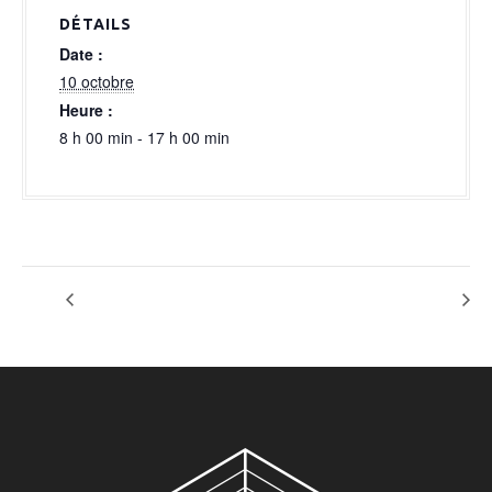
a
DÉTAILS
l
Date :
10 octobre
Heure :
8 h 00 min - 17 h 00 min
OPTION NV
BALULIEGE 2026