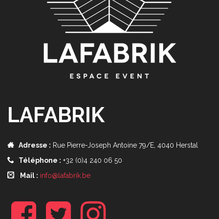
LAFABRIK
Adresse :
Rue Pierre-Joseph Antoine 79/E, 4040 Herstal
Téléphone :
+32 (0)4 240 06 50
Mail :
info@lafabrik.be
f
t
i
b
w
n