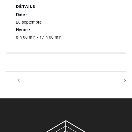
a
DÉTAILS
l
Date :
28 septembre
Heure :
8 h 00 min - 17 h 00 min
OPTION NM
MARIAGE 400 P