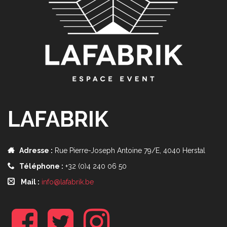
LAFABRIK
Adresse :
Rue Pierre-Joseph Antoine 79/E, 4040 Herstal
Téléphone :
+32 (0)4 240 06 50
Mail :
info@lafabrik.be
f
t
i
b
w
n