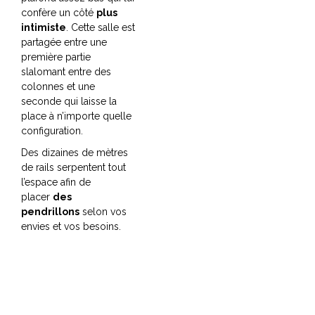
a
confère un côté
plus
l
intimiste
. Cette salle est
partagée entre une
première partie
slalomant entre des
colonnes et une
seconde qui laisse la
place à n’importe quelle
configuration.
Des dizaines de mètres
de rails serpentent tout
l’espace afin de
placer
des
pendrillons
selon vos
envies et vos besoins.