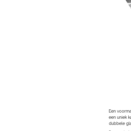
Een voormal
een uniek k
dubbele gla