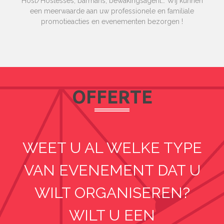
Host/Hostesses, barmans, bewakingsagent… Wij kunnen
een meerwaarde aan uw professionele en familiale
promotieacties en evenementen bezorgen !
OFFERTE
WEET U AL WELKE TYPE
VAN EVENEMENT DAT U
WILT ORGANISEREN?
WILT U EEN