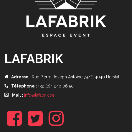
LAFABRIK
Adresse :
Rue Pierre-Joseph Antoine 79/E, 4040 Herstal
Téléphone :
+32 (0)4 240 06 50
Mail :
info@lafabrik.be
f
t
i
b
w
n
s
t