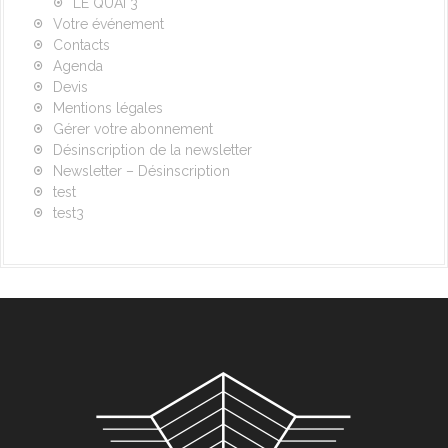
LE QUAI 3
Votre événement
Contacts
Agenda
Devis
Mentions légales
Gérer votre abonnement
Désinscription de la newsletter
Newsletter – Désinscription
test
test3