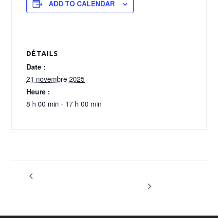
a
ADD TO CALENDAR
l
DÉTAILS
Date :
21 novembre 2025
Heure :
8 h 00 min - 17 h 00 min
OPTION GALA SUR BASE
Option barreau de Liège montage
+ soirée
500 P