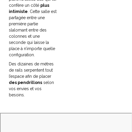
a
confère un côté
plus
l
intimiste
. Cette salle est
partagée entre une
première partie
slalomant entre des
colonnes et une
seconde qui laisse la
place à n’importe quelle
configuration.
Des dizaines de mètres
de rails serpentent tout
l’espace afin de placer
des pendrillons
selon
vos envies et vos
besoins.