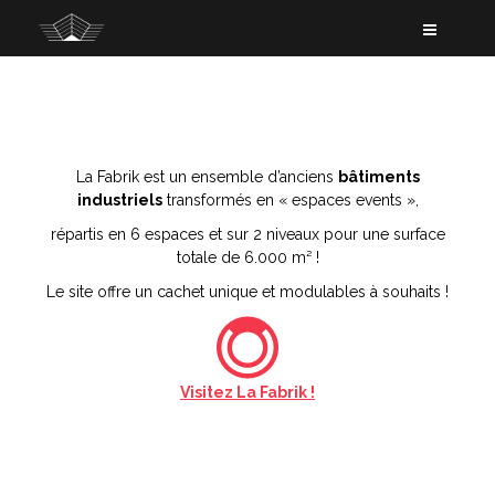
A
l
l
e
r
a
u
c
La Fabrik est un ensemble d’anciens
bâtiments
o
industriels
transformés en « espaces events »,
n
répartis en 6 espaces et sur 2 niveaux pour une surface
t
totale de 6.000 m² !
e
n
Le site offre un cachet unique et modulables à souhaits !
u
p
r
i
Visitez La Fabrik !
n
c
i
p