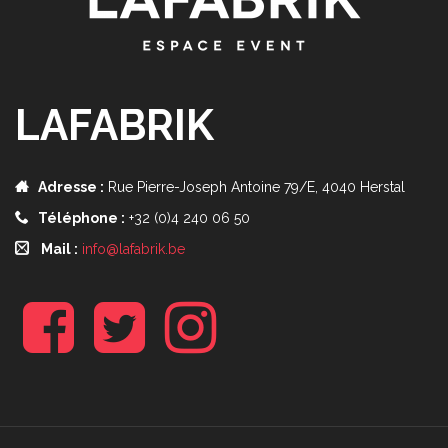
LAFABRIK
Adresse :
Rue Pierre-Joseph Antoine 79/E, 4040 Herstal
Téléphone :
+32 (0)4 240 06 50
Mail :
info@lafabrik.be
f
t
i
b
w
n
s
t
a