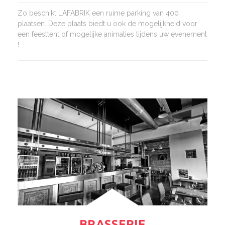
Zo beschikt LAFABRIK een ruime parking van 400
plaatsen. Deze plaats biedt u ook de mogelijkheid voor
een feesttent of mogelijke animaties tijdens uw evenement
!
BRASSERIE