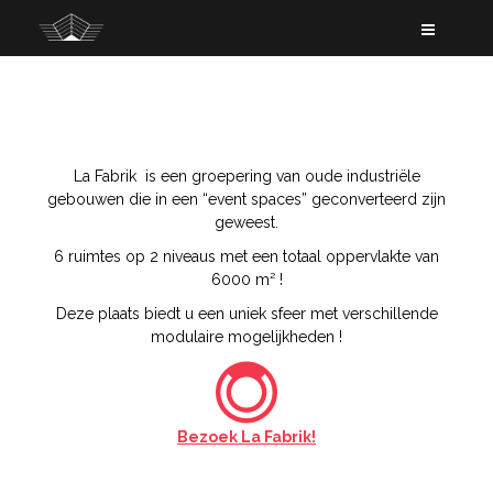
S
k
i
p
t
o
c
o
La Fabrik is een groepering van oude industriële
n
gebouwen die in een “event spaces” geconverteerd zijn
t
geweest.
e
6 ruimtes op 2 niveaus met een totaal oppervlakte van
n
6000 m² !
t
Deze plaats biedt u een uniek sfeer met verschillende
modulaire mogelijkheden !
Bezoek La Fabrik!