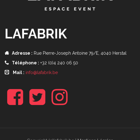
LAFABRIK
Adresse :
Rue Pierre-Joseph Antoine 79/E, 4040 Herstal
Téléphone :
+32 (0)4 240 06 50
Mail :
info@lafabrik.be
f
t
i
b
w
n
s
t
a