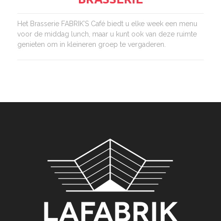
Het Brasserie FABRIK’S Café biedt u elke week een menu
voor de middag lunch, maar u kunt ook van deze ruimte
genieten om in kleineren groep te vergaderen.