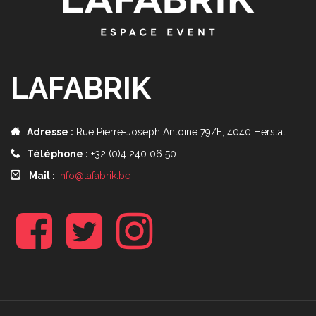
LAFABRIK
Adresse :
Rue Pierre-Joseph Antoine 79/E, 4040 Herstal
Téléphone :
+32 (0)4 240 06 50
Mail :
info@lafabrik.be
f
t
i
b
w
n
s
t
a