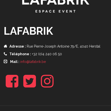
LAFABRIK
Adresse :
Rue Pierre-Joseph Antoine 79/E, 4040 Herstal
Téléphone :
+32 (0)4 240 06 50
Mail :
info@lafabrik.be
f
t
i
b
w
n
s
t
a